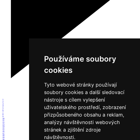
Používáme soubory
cookies
Tyto webové stránky používají
soubory cookies a další sledovací
nástroje s cílem vylepšení
1
2
3
uživatelského prostředí, zobrazení
4
5
6
7
přizpůsobeného obsahu a reklam,
8
9
10
analýzy návštěvnosti webových
11
12
13
14
stránek a zjištění zdroje
15
16
17
návštěvnosti.
18
19
20