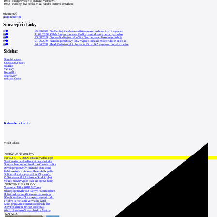
1954 - Hrad převeden do státního vlastnictví.
1962 - Karlštejn byl prohlášen za národní kulturní památkou.
0
komentářů
přidat komentář
Související články
0
05.03.2020
|
Na Karlštejně začala rozsáhlá oprava, vzniknou i nové expozice
0
11.09.2019
|
Výběr firmy pro opravy Karlštejna se oddaluje, tendr byl zrušen
0
23.08.2019
|
Oprava Karlštejna má začít v říjnu, zadávací řízení se protahuje
0
21.06.2019
|
Národní památkový ústav vypsal soutěž na rekonstrukci Karlštejna
0
24.04.2018
|
Hrad Karlštejn čeká obnova za 95 mil. Kč, vzniknou i nové expozice
Sidebar
Domácí zprávy
Zahraniční zprávy
Soutěže
Výstavy
Přednášky
Rozhovory
Tiskové zprávy
Kalendář akcí
15
Vložit událost
NEJNOVĚJŠÍ ZPRÁVY
INTRO 30 – VODA: aktuální vydání je již
Nový stadion za Lužánkami nesmí mít dle
Obnova loveckého zámečku u Ostrova na Ka
Developer postaví v brněnské části Lesná
Babiš uvažuje o převodu Hrzánského palác
Oblíbený karvinský areál Lodičky se přip
V Ostravě vzniká Rezidence Stodolní, byt
Mělník znovu vypíše tendr na opravu koup
NEJČTENĚJŠÍ ZPRÁVY
November Talks 2018: M.Corea
Jak nejlépe navrhnout kuchyň? Soutěž Blum
Hořící budova ve Zlíně se na dvou místec
Dům Karla Hubáčka – experimentální rodin
Tři dny, tři noci a tři vily v záři světel
Kolín připravuje centrum sociálních služ
Otevření náměstí Jiřího z Poděbrad
World of Volvo očima architekta Martina
KATALOG