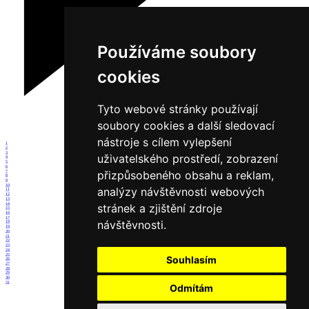
Používáme soubory
cookies
Tyto webové stránky používají
soubory cookies a další sledovací
nástroje s cílem vylepšení
1
2
3
uživatelského prostředí, zobrazení
4
5
6
přizpůsobeného obsahu a reklam,
7
8
9
10
analýzy návštěvnosti webových
11
12
13
14
stránek a zjištění zdroje
15
16
17
návštěvnosti.
18
19
20
21
22
23
24
25
Souhlasím
26
27
28
29
30
31
Odmítám