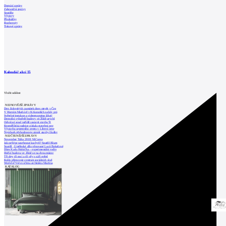
Domácí zprávy
Zahraniční zprávy
Soutěže
Výstavy
Přednášky
Rozhovory
Tiskové zprávy
Kalendář akcí
15
Vložit událost
NEJNOVĚJŠÍ ZPRÁVY
Den židovských památek dnes otevře v Čes
V Horním Maršově v Krkonoších začaly prá
Světelné instalace a videomapping lákají
Demolici vyhořelé budovy ve Zlíně urychl
Odvolací soud nařídil zastavit stavbu Tr
Kroměřížská radnice získala stavební pov
Výstavba urgentního centra v Liberci ome
Nymburk přehodnocuje záměr stavby školky
NEJČTENĚJŠÍ ZPRÁVY
November Talks 2018: M.Corea
Jak nejlépe navrhnout kuchyň? Soutěž Blum
Soutěž „Umělecké dílo věnované Lucii Bakešové
Dům Karla Hubáčka – experimentální rodin
Hořící budova ve Zlíně se na dvou místec
Tři dny, tři noci a tři vily v záři světel
Kolín připravuje centrum sociálních služ
World of Volvo očima architekta Martina
KATALOG