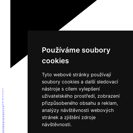
Používáme soubory
cookies
Tyto webové stránky používají
soubory cookies a další sledovací
nástroje s cílem vylepšení
1
2
3
uživatelského prostředí, zobrazení
4
5
6
7
přizpůsobeného obsahu a reklam,
8
9
10
analýzy návštěvnosti webových
11
12
13
14
stránek a zjištění zdroje
15
16
17
18
návštěvnosti.
19
20
21
22
23