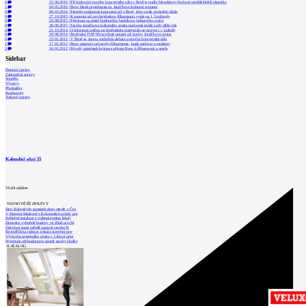
0
22.06.2016
|
Při budování nového koncertního sálu v Brně je podle Magdaleny Kožené nejdůležitější akustika
1
04.05.2016
|
Brno hledá projektanta na Janáčkovo kulturní centrum
0
09.03.2016
|
Premiér podporuje koncertní sál v Brně, jeho vznik projedná vláda
0
27.10.2015
|
Koncertní sál pro brněnskou filharmonii vyjde na 1,3 miliardy
0
24.08.2015
|
Průzkum na místě budoucího Janáčkova kulturního centra
0
26.06.2015
|
Stavba Janáčkova kulturního centra nad zemí může začít příští rok
0
21.10.2014
|
Očekávaná změna na brněnském magistrátu se projeví i v kultuře
0
20.08.2014
|
Brněnská TOP 09 navrhuje upustit od stavby Janáčkova centra
0
23.01.2012
|
V Brně se znovu rozhořela debata o novém koncertním sálu
1
17.01.2012
|
Brno ustupuje od stavby filharmonie, bude usilovat o stadiony
2
16.01.2012
|
Bývalý náměstek kritizuje přístup Brna k filharmonii a opeře
Sidebar
Domácí zprávy
Zahraniční zprávy
Soutěže
Výstavy
Přednášky
Rozhovory
Tiskové zprávy
Kalendář akcí
15
Vložit událost
NEJNOVĚJŠÍ ZPRÁVY
Den židovských památek dnes otevře v Čes
V Horním Maršově v Krkonoších začaly prá
Světelné instalace a videomapping lákají
Demolici vyhořelé budovy ve Zlíně urychl
Odvolací soud nařídil zastavit stavbu Tr
Kroměřížská radnice získala stavební pov
Výstavba urgentního centra v Liberci ome
Nymburk přehodnocuje záměr stavby školky
KATALOG