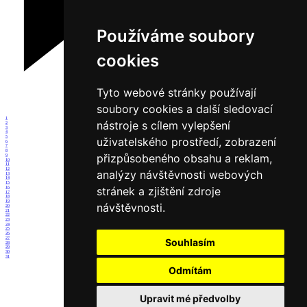
Používáme soubory
cookies
Tyto webové stránky používají
soubory cookies a další sledovací
1
nástroje s cílem vylepšení
2
3
4
5
uživatelského prostředí, zobrazení
6
7
8
přizpůsobeného obsahu a reklam,
9
10
11
12
analýzy návštěvnosti webových
13
14
15
stránek a zjištění zdroje
16
17
18
19
návštěvnosti.
20
21
22
23
24
25
26
27
Souhlasím
28
29
30
31
Odmítám
Upravit mé předvolby