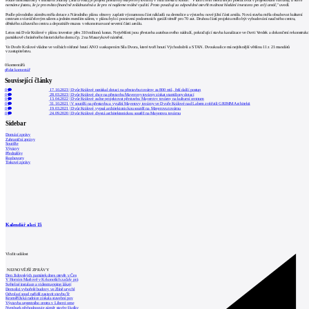
Podle místostarosty Vítězslava Šturmy (Síla Dvora) je projekt přestavby Mayerovy továrny v režii města u konce.
"V tuto chvíli nemá smysl pokračovat v projektování varianty, u které
nemáme jistotu, že je pro město finančně zvládnutelná a že pro ni najdeme reálné využití. Proto považuji za odpovědné otevřít možnost hledání investora pro celý areál,"
uvedl.
Podle původního záměru měla dotace z Národního plánu obnovy zaplatit významnou část nákladů na demolice a výstavbu nové jižní části areálu. Nová stavba měla obsahovat kulturní
centrum s víceúčelovým sálem a jedním menším sálem, v plánu bylo i postavení podzemních garáží téměř pro 70 aut. Druhou částí projektu mělo být vybudování naučného centra,
dětského zábavního centra a depozitáře muzea v rekonstruované severní části areálu.
Letos má Dvůr Králové v plánu investice přes 310 milionů korun. Největšími jsou přestavba autobusového nádraží, pokračující stavba kanalizace ve čtvrti Verdek a dokončení rekonstrukc
památkově chráněného historického domu čp. 2 na Masarykově náměstí.
Ve Dvoře Králové vládne ve volbách vítězné hnutí ANO s uskupením Síla Dvora, které tvoří hnutí Východočeši a STAN. Dvoukoalice má nejtěsnější většinu 11 z 21 mandátů
v zastupitelstvu.
0
komentářů
přidat komentář
Související články
0
17.10.2023
|
Dvůr Králové nezískal dotaci na přestavbu továrny za 800 mil., řeší další postup
0
28.03.2023
|
Dvůr Králové chce na přestavbu Mayerovy továrny získat stamiliony dotací
0
13.04.2022
|
Dvůr Králové začne projektovat přestavbu Mayerovy továrny na kulturní centrum
0
31.10.2021
|
V soutěži na přestavbu a využití Mayerovy továrny ve Dvoře Králové nad Labem zvítězili GRIMM Architekti
0
19.03.2021
|
Dvůr Králové vypsal architektonickou soutěž na Mayerovu továrnu
0
24.09.2020
|
Dvůr Králové chystá architektonickou soutěž na Mayerovu továrnu
Sidebar
Domácí zprávy
Zahraniční zprávy
Soutěže
Výstavy
Přednášky
Rozhovory
Tiskové zprávy
Kalendář akcí
15
Vložit událost
NEJNOVĚJŠÍ ZPRÁVY
Den židovských památek dnes otevře v Čes
V Horním Maršově v Krkonoších začaly prá
Světelné instalace a videomapping lákají
Demolici vyhořelé budovy ve Zlíně urychl
Odvolací soud nařídil zastavit stavbu Tr
Kroměřížská radnice získala stavební pov
Výstavba urgentního centra v Liberci ome
Nymburk přehodnocuje záměr stavby školky