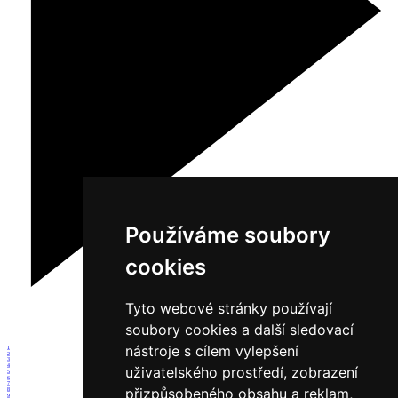
Používáme soubory
cookies
Tyto webové stránky používají
soubory cookies a další sledovací
nástroje s cílem vylepšení
1
2
3
4
uživatelského prostředí, zobrazení
5
6
7
přizpůsobeného obsahu a reklam,
8
9