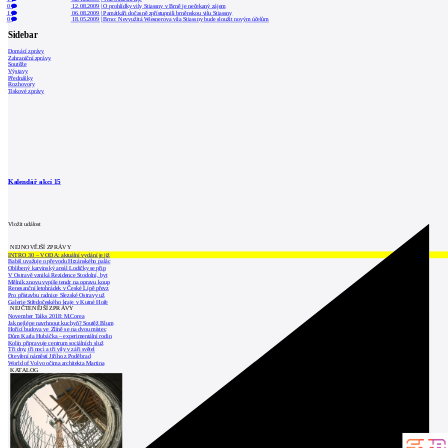
0
12.08.2009
|
O prohlídky vily Stiassny v Brně je nečekaný zájem
1
06.08.2009
|
Památkáři dočasně zpřístupnili brněnskou vilu Stiassny
0
18.05.2009
|
Brno: Nevyužitá Wiesnerova vila Stiassny bude sloužit novým účelům
Sidebar
Domácí zprávy
Zahraniční zprávy
Soutěže
Výstavy
Přednášky
Rozhovory
Tiskové zprávy
Kalendář akcí
15
Vložit událost
NEJNOVĚJŠÍ ZPRÁVY
INTRO 30 – VODA: aktuální vydání je již
Babiš uvažuje o převodu Hrzánského palác
Oblíbený karvinský areál Lodičky se přip
V Ostravě vzniká Rezidence Stodolní, byt
Mělník znovu vypíše tendr na opravu koup
Renesanční letohrádek v České Lípě převz
Pro přístavbu radnice Slezské Ostravy už
Galerie Středočeského kraje v Kutné Hoře
NEJČTENĚJŠÍ ZPRÁVY
November Talks 2018: M.Corea
Jak nejlépe navrhnout kuchyň? Soutěž Blum
Hořící budova ve Zlíně se na dvou místec
Dům Karla Hubáčka – experimentální rodin
Kolín připravuje centrum sociálních služ
Tři dny, tři noci a tři vily v záři světel
Otevření náměstí Jiřího z Poděbrad
World of Volvo očima architekta Martina
KATALOG