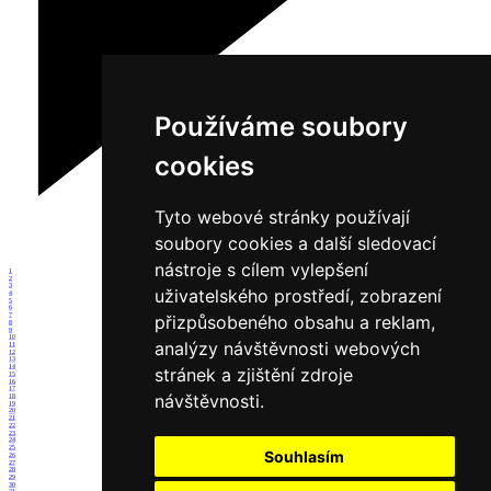
Používáme soubory
cookies
Tyto webové stránky používají
soubory cookies a další sledovací
nástroje s cílem vylepšení
1
2
3
uživatelského prostředí, zobrazení
4
5
6
7
přizpůsobeného obsahu a reklam,
8
9
10
analýzy návštěvnosti webových
11
12
13
14
stránek a zjištění zdroje
15
16
17
návštěvnosti.
18
19
20
21
22
23
24
25
Souhlasím
26
27
28
29
30