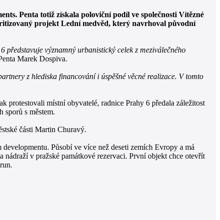
s. Penta totiž získala poloviční podíl ve společnosti Vítězné
kritizovaný projekt Lední medvěd, který navrhoval původní
 6 představuje významný urbanistický celek z meziválečného
 Penta Marek Dospiva.
artnery z hlediska financování i úspěšné věcné realizace. V tomto
 protestovali místní obyvatelé, radnice Prahy 6 předala záležitost
ch sporů s městem.
stské části Martin Churavý.
ním developmentu. Působí ve více než deseti zemích Evropy a má
a nádraží v pražské památkové rezervaci. První objekt chce otevřít
run.