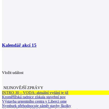
Kalendář akcí
15
Vložit událost
NEJNOVĚJŠÍ ZPRÁVY
INTRO 30 – VODA: aktuální vydání je již
Kroměřížská radnice získala stavební pov
Výstavba urgentního centra v Liberci ome
Nymburk přehodnocuje záměr stavby školky