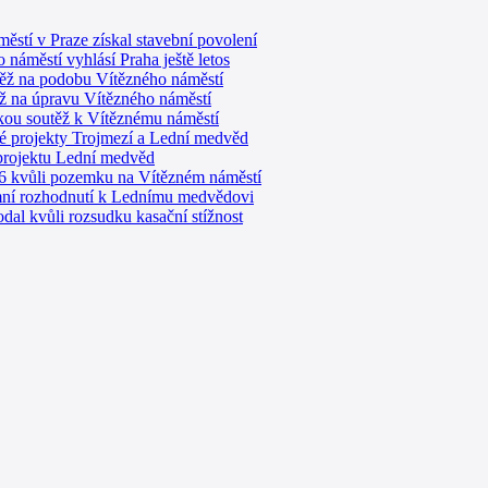
stí v Praze získal stavební povolení
náměstí vyhlásí Praha ještě letos
těž na podobu Vítězného náměstí
ěž na úpravu Vítězného náměstí
ckou soutěž k Vítěznému náměstí
é projekty Trojmezí a Lední medvěd
 projektu Lední medvěd
 6 kvůli pozemku na Vítězném náměstí
emní rozhodnutí k Lednímu medvědovi
al kvůli rozsudku kasační stížnost