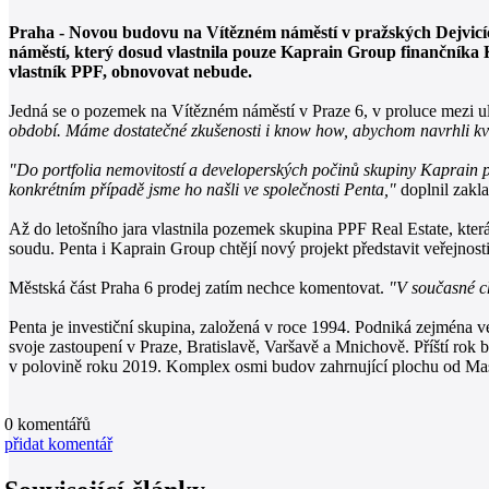
Praha - Novou budovu na Vítězném náměstí v pražských Dejvicích 
náměstí, který dosud vlastnila pouze Kaprain Group finančníka 
vlastník PPF, obnovovat nebude.
Jedná se o pozemek na Vítězném náměstí v Praze 6, v proluce mezi 
období. Máme dostatečné zkušenosti i know how, abychom navrhli kval
"Do portfolia nemovitostí a developerských počinů skupiny Kaprain pa
konkrétním případě jsme ho našli ve společnosti Penta,"
doplnil zakl
Až do letošního jara vlastnila pozemek skupina PPF Real Estate, která
soudu. Penta i Kaprain Group chtějí nový projekt představit veřejno
Městská část Praha 6 prodej zatím nechce komentovat.
"V současné ch
Penta je investiční skupina, založená v roce 1994. Podniká zejména 
svoje zastoupení v Praze, Bratislavě, Varšavě a Mnichově. Příští rok 
v polovině roku 2019. Komplex osmi budov zahrnující plochu od Masa
0
komentářů
přidat komentář