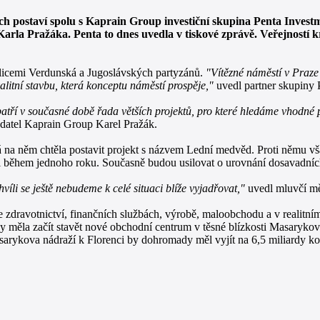
postaví spolu s Kaprain Group investiční skupina Penta Investment
Karla Pražáka. Penta to dnes uvedla v tiskové zprávě. Veřejností 
ulicemi Verdunská a Jugoslávských partyzánů.
"Vítězné náměstí v Praze
itní stavbu, která konceptu náměstí prospěje,"
uvedl partner skupiny
tří v současné době řada větších projektů, pro které hledáme vhodné p
adatel Kaprain Group Karel Pražák.
 na něm chtěla postavit projekt s názvem Lední medvěd. Proti němu však
sti během jednoho roku. Současně budou usilovat o urovnání dosavadní
víli se ještě nebudeme k celé situaci blíže vyjadřovat,"
uvedl mluvčí mě
ve zdravotnictví, finančních službách, výrobě, maloobchodu a v realit
by měla začít stavět nové obchodní centrum v těsné blízkosti Masarykov
rykova nádraží k Florenci by dohromady měl vyjít na 6,5 miliardy ko