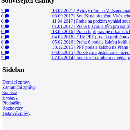
Související články
5
13.07.2021
|
Bytový dům na Vítězném námě
0
08.09.2017
|
Soutěž na přeměnu Vítězného 
0
11.04.2017
|
Praha na podzim vyhlásí sou
0
01.01.2017
|
Praha 6 zvolila tým pro sout
0
13.06.2016
|
Praha 6 připravuje urbanisti
0
04.03.2016
|
E15: PPF prodala problémov
0
05.02.2016
|
Praha 6 podala žalobu kvůli
0
30.12.2015
|
PPF podala žalobu na Prahu
0
04.06.2015
|
Pražský magistrát zrušil úz
5
07.08.2014
|
Investor Ledního medvěda pod
Sidebar
Domácí zprávy
Zahraniční zprávy
Soutěže
Výstavy
Přednášky
Rozhovory
Tiskové zprávy