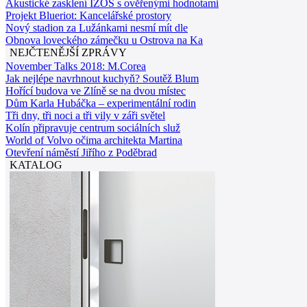
Akustické zasklení IZOS s ověřenými hodnotami
Projekt Blueriot: Kancelářské prostory
Nový stadion za Lužánkami nesmí mít dle
Obnova loveckého zámečku u Ostrova na Ka
NEJČTENĚJŠÍ ZPRÁVY
November Talks 2018: M.Corea
Jak nejlépe navrhnout kuchyň? Soutěž Blum
Hořící budova ve Zlíně se na dvou místec
Dům Karla Hubáčka – experimentální rodin
Tři dny, tři noci a tři vily v záři světel
Kolín připravuje centrum sociálních služ
World of Volvo očima architekta Martina
Otevření náměstí Jiřího z Poděbrad
KATALOG