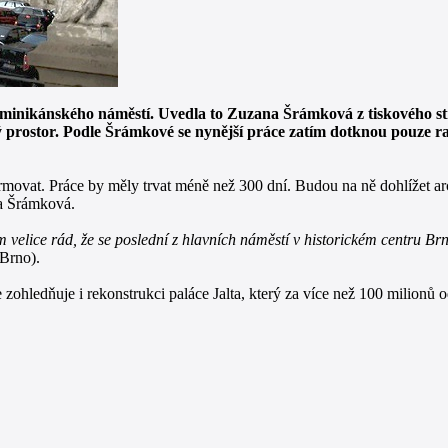
ominikánského náměstí. Uvedla to Zuzana Šrámková z tiskového s
jný prostor. Podle Šrámkové se nynější práce zatím dotknou pouze 
formovat. Práce by měly trvat méně než 300 dní. Budou na ně dohlížet 
a Šrámková.
 velice rád, že se poslední z hlavních náměstí v historickém centru B
 Brno).
hledňuje i rekonstrukci paláce Jalta, který za více než 100 milionů 