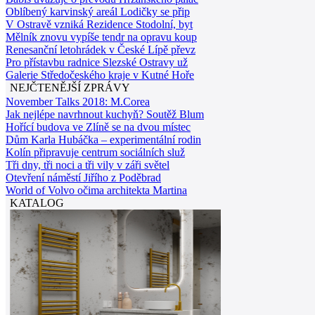
Oblíbený karvinský areál Lodičky se přip
V Ostravě vzniká Rezidence Stodolní, byt
Mělník znovu vypíše tendr na opravu koup
Renesanční letohrádek v České Lípě převz
Pro přístavbu radnice Slezské Ostravy už
Galerie Středočeského kraje v Kutné Hoře
NEJČTENĚJŠÍ ZPRÁVY
November Talks 2018: M.Corea
Jak nejlépe navrhnout kuchyň? Soutěž Blum
Hořící budova ve Zlíně se na dvou místec
Dům Karla Hubáčka – experimentální rodin
Kolín připravuje centrum sociálních služ
Tři dny, tři noci a tři vily v záři světel
Otevření náměstí Jiřího z Poděbrad
World of Volvo očima architekta Martina
KATALOG