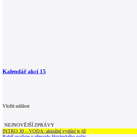
Kalendář akcí
15
Vložit událost
NEJNOVĚJŠÍ ZPRÁVY
INTRO 30 – VODA: aktuální vydání je již
Babiš uvažuje o převodu Hrzánského palác