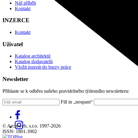
Náš příběh
Kontakt
INZERCE
Kontakt
Uživatel
Katalog architektů
Katalog dodavatelů
Vložit inzerát do burzy práce
Newsletter
Přihlaste se k odběru našeho pravidelného týdenního newsletteru:
Fill in „nospam“
© Archiweb, s.r.o. 1997-2026
ISSN: 1801-3902