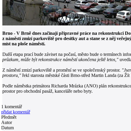
Brno - V Brně dnes začínají přípravné práce na rekonstrukci D
z náměstí zmizí parkoviště pro desítky aut a stane se z něj veře
míst na ploše náměstí.
Další etapa prací bude záviset na počasí, město bude o termínech in
průzkum, může být rekonstrukce náměstí ukončena ještě letos,"
uvedl
Z náměstí zmizí parkoviště a promění se ve společenský prostor.
"Jsem
prostoru,"
řekl starosta městské části Brno-střed Martin Landa (za Žít
Podle náměstka primátora Richarda Mrázka (ANO) plán rekonstrukce zo
prostor pro obchodní pasáž, kanceláře nebo byty.
1
komentář
přidat komentář
Předmět
Autor
Datum