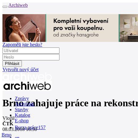
Archiweb
Zapoměli jste heslo?
Vytvořit nový účet
Zprávy
Brno zahajuje práce na rekons
Architekti
Stavby
Katalog
Vložil
E-shop
ČTK
Burza práce
157
08.03.2018 16:50
Brno
en