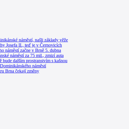
ikánské náměstí, našli základy věže
hy Josefa II., teď je v Černovicích
o náměstí začne v Brně 5. dubna
ské náměstí za 75 mil., zmizí auta
 bude dalším prostranstvím s kašnou
 Dominikánského náměstí
ru Brna čekají změny