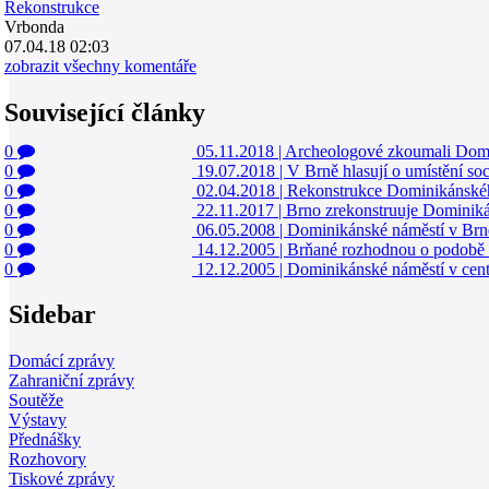
Rekonstrukce
Vrbonda
07.04.18 02:03
zobrazit všechny komentáře
Související články
0
05.11.2018
|
Archeologové zkoumali Domin
0
19.07.2018
|
V Brně hlasují o umístění soc
0
02.04.2018
|
Rekonstrukce Dominikánskéh
0
22.11.2017
|
Brno zrekonstruuje Dominikán
0
06.05.2008
|
Dominikánské náměstí v Brně
0
14.12.2005
|
Brňané rozhodnou o podobě
0
12.12.2005
|
Dominikánské náměstí v cent
Sidebar
Domácí zprávy
Zahraniční zprávy
Soutěže
Výstavy
Přednášky
Rozhovory
Tiskové zprávy