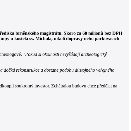
třediska brněnského magistrátu. Skoro za 60 milionů bez DPH
rampy u kostela sv. Michala, nikoli dopravy nebo parkovacích
archeologové.
"Pokud si okolnosti nevyžádají archeologický
rna dočká rekonstrukce a dostane podobu důstojného veřejného
odkoupil soukromý investor. Zchátralou budovu chce předělat na