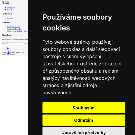
Prev
Next
O NÁS
Náš příběh
Kontakt
INZERCE
Používáme soubory
Kontakt
Uživatel
cookies
Katalog architektů
Katalog dodavatelů
Vložit inzerát do burzy práce
Newsletter
Přihlaste se k odběru našeho pravidelného týdenního newsletteru:
Tyto webové stránky používají
Fill in „nospam“
soubory cookies a další sledovací
© Archiweb, s.r.o. 1997-2026
nástroje s cílem vylepšení
ISSN: 1801-3902
uživatelského prostředí, zobrazení
přizpůsobeného obsahu a reklam,
analýzy návštěvnosti webových
stránek a zjištění zdroje
návštěvnosti.
Souhlasím
Odmítám
Upravit mé předvolby