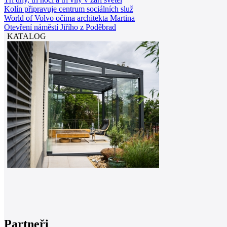
Kolín připravuje centrum sociálních služ
World of Volvo očima architekta Martina
Otevření náměstí Jiřího z Poděbrad
KATALOG
Partneři