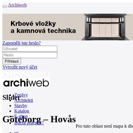
Archiweb
Zapoměli jste heslo?
Vytvořit nový účet
Zprávy
Slider
Architekti
Stavby
Katalog
Göteborg – Hovås
E-shop
Burza práce
157
Pro tuto oblast není mapa k di
en