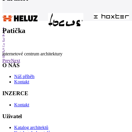
1
Patička
2
3
4
5
internetové centrum architektury
6
Prev
Next
O NÁS
Náš příběh
Kontakt
INZERCE
Kontakt
Uživatel
Katalog architektů