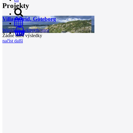
Projekty
Villa Astrid, Göteborg
Wingårdh Arkitektkontor
0
Žádné další výsledky
načíst další