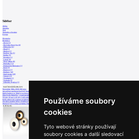
Sidebar
Afrika
Amerika
Asie
Australie a Oceánie
Evropa
Slovensko
Bratislava
Devín [3]
Devínska Nová Ves [4]
Dúbravka [11]
Hrad [1]
Hrušov [1]
Karlova Ves [1]
Koliba [3]
Kramáre [1]
Lamač [4]
Nové Mesto [8]
Petržalka [13]
Podunajské Biskupice [1]
Rača [4]
Rusovce [1]
Ružinov [14]
Staré mesto [28]
Vajnory [4]
Vinohrady [1]
Vrakuňa [2]
Záhorská Bystrica [2]
NEJČTENĚJŠÍ ZPRÁVY
November Talks 2018: M.Corea
Jak nejlépe navrhnout kuchyň? Soutěž Blum
Hořící budova ve Zlíně se na dvou místec
Dům Karla Hubáčka – experimentální rodin
Tři dny, tři noci a tři vily v záři světel
Používáme soubory
Kolín připravuje centrum sociálních služ
Otevření náměstí Jiřího z Poděbrad
World of Volvo očima architekta Martina
KATALOG
cookies
Tyto webové stránky používají
soubory cookies a další sledovací