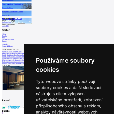
Raimund Abraham
Sizův pavilon, Hombroich
Álvaro Siza Vieira
Langen Foundation, Neuss
Tadao Ando
Museum Insel Hombroich
Erwin Heerich
Žádné další výsledky
načíst další
Sidebar
Afrika
Amerika
Asie
Australie a Oceánie
Evropa
Německo
Neuss- Holzheim
NEJČTENĚJŠÍ ZPRÁVY
November Talks 2018: M.Corea
Jak nejlépe navrhnout kuchyň? Soutěž Blum
Soutěž „Umělecké dílo věnované Lucii Bakešové
Dům Karla Hubáčka – experimentální rodin
Používáme soubory
Hořící budova ve Zlíně se na dvou místec
Tři dny, tři noci a tři vily v záři světel
Kolín připravuje centrum sociálních služ
World of Volvo očima architekta Martina
KATALOG
cookies
Tyto webové stránky používají
soubory cookies a další sledovací
nástroje s cílem vylepšení
uživatelského prostředí, zobrazení
Partneři
přizpůsobeného obsahu a reklam,
analýzy návštěvnosti webových
1
Patička
2
3