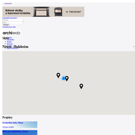
Archiweb
Zapoměli jste heslo?
Vytvořit nový účet
Zprávy
Slider
Architekti
Stavby
Katalog
Neuss- Holzheim
E-shop
Burza práce
146
en
0
2
Projekty
Sochařská hala, Neuss
Thomas Schütte
Dům pro hudebníky, Neuss