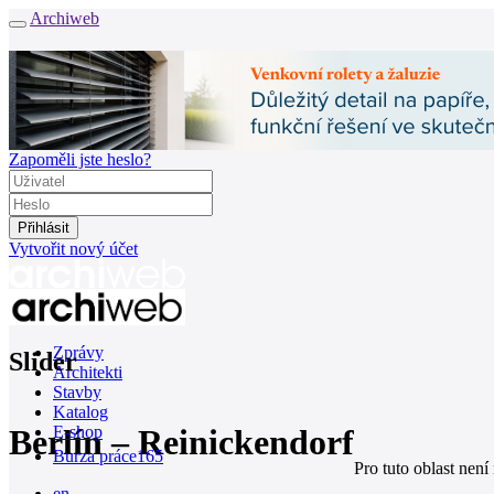
Archiweb
Zapoměli jste heslo?
Vytvořit nový účet
Zprávy
Slider
Architekti
Stavby
Katalog
Berlín – Reinickendorf
E-shop
Burza práce
165
Pro tuto oblast není
en