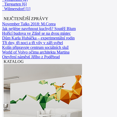
Tiergarten [6]
Wilmersdorf [1]
NEJČTENĚJŠÍ ZPRÁVY
November Talks 2018: M.Corea
Jak nejlépe navrhnout kuchyň? Soutěž Blum
Hořící budova ve Zlíně se na dvou místec
Dům Karla Hubáčka – experimentální rodin
Tři dny, tři noci a tři vily v záři světel
Kolín připravuje centrum sociálních služ
World of Volvo očima architekta Martina
Otevření náměstí Jiřího z Poděbrad
KATALOG