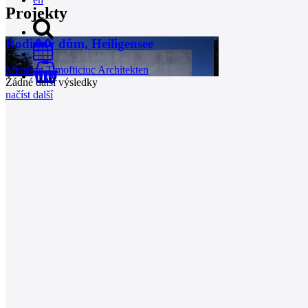
Projekty
Rodinný dům, Heiligensee
Mensing Timofticiuc Architekten
0
Žádné další výsledky
načíst další