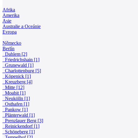
Afrika
Amerika
Asie
Australie a Oceánie
Evropa
Německo
Berlín
Dahlem [2]
Friedrichshain [1]
Grunewald [1]
Charlottenburg [5]
Köpenick [1]
Kreuzberg [4]
Mitte [12]
Moabit [1]
Neukölln [1]
Osthafen [1]
Pankow [1]
Plänterwald [1]
Prenzlauer Berg [3]
Reinickendorf [1]
Schöneberg [1]
Tempelhof [2]