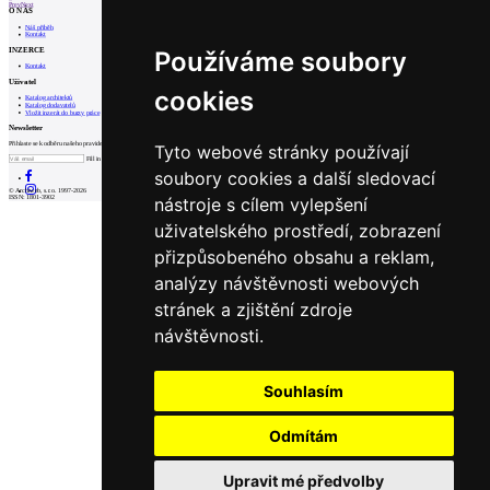
Prev
Next
O NÁS
Náš příběh
Kontakt
INZERCE
Používáme soubory
Kontakt
Uživatel
cookies
Katalog architektů
Katalog dodavatelů
Vložit inzerát do burzy práce
Newsletter
Přihlaste se k odběru našeho pravidelného týdenního newsletteru:
Tyto webové stránky používají
Fill in „nospam“
soubory cookies a další sledovací
© Archiweb, s.r.o. 1997-2026
nástroje s cílem vylepšení
ISSN: 1801-3902
uživatelského prostředí, zobrazení
přizpůsobeného obsahu a reklam,
analýzy návštěvnosti webových
stránek a zjištění zdroje
návštěvnosti.
Souhlasím
Odmítám
Upravit mé předvolby