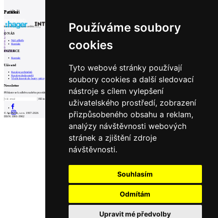
Související články
0
06.02.2015
|
Peter Jurkovič a jeho tři rodinné domy
Partneři
Patička
Používáme soubory
internetové centrum architektury
1
O NÁS
2
3
cookies
Náš příběh
4
Kontakt
5
6
INZERCE
Prev
Next
Kontakt
Tyto webové stránky používají
Uživatel
Katalog architektů
Katalog dodavatelů
soubory cookies a další sledovací
Vložit inzerát do burzy práce
Newsletter
nástroje s cílem vylepšení
Přihlaste se k odběru našeho pravidelného týdenního newsletteru:
Fill in „nospam“
uživatelského prostředí, zobrazení
přizpůsobeného obsahu a reklam,
© Archiweb, s.r.o. 1997-2026
ISSN: 1801-3902
analýzy návštěvnosti webových
stránek a zjištění zdroje
návštěvnosti.
Souhlasím
Odmítám
Upravit mé předvolby