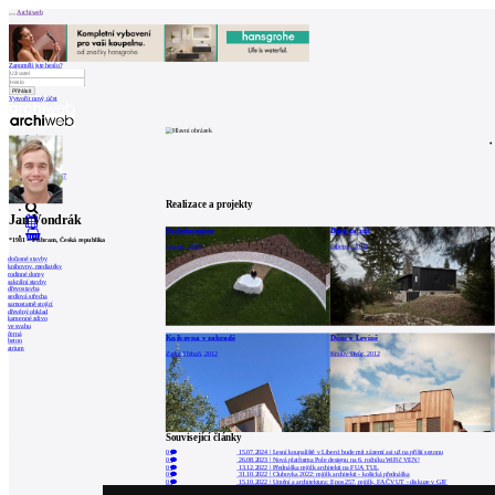
Archiweb
Zapoměli jste heslo?
Vytvořit nový účet
Zprávy
Architekti
Stavby
Katalog
E-shop
Burza práce
157
en
Realizace a projekty
Jan Vondrák
Poslední místo
Dům za zdí
0
*
1981
–
Příbram, Česká republika
Liberec, 2024
Liberec, 2018
dočasné stavby
knihovny, mediatéky
rodinné domy
sakrální stavby
dřevostavba
sedlová střecha
samostatně stojící
dřevěný obklad
kamenné zdivo
ve svahu
černá
Knihovna v zahradě
Dům v Levíně
beton
atrium
Zadní Třebaň, 2012
Králův Dvůr, 2012
Související články
0
15.07.2024
|
Lesní koupaliště v Liberci bude mít zázemí asi už na příští sezonu
0
26.08.2023
|
Nová platforma Pole designu na 6. ročníku WiFič VEN!
0
13.12.2022
|
Přednáška mjölk architekti na FUA TUL
0
31.10.2022
|
Clubovka 2022: mjölk architekti - košická přednáška
0
15.10.2022
|
Umění a architektura: Epos 257, mjölk, FA ČVUT - diskuze v GJF
0
14.09.2022
|
Wood Now / Více pater ze dřeva - pozvánka na debatu GJF