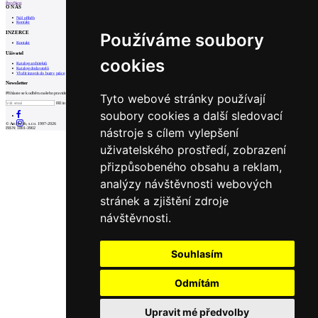
Prev
Next
O NÁS
Náš příběh
Kontakt
INZERCE
Používáme soubory
Kontakt
Uživatel
cookies
Katalog architektů
Katalog dodavatelů
Vložit inzerát do burzy práce
Newsletter
Přihlaste se k odběru našeho pravidelného týdenního newsletteru:
Tyto webové stránky používají
Fill in „nospam“
soubory cookies a další sledovací
© Archiweb, s.r.o. 1997-2026
nástroje s cílem vylepšení
ISSN: 1801-3902
uživatelského prostředí, zobrazení
přizpůsobeného obsahu a reklam,
analýzy návštěvnosti webových
stránek a zjištění zdroje
návštěvnosti.
Souhlasím
Odmítám
Upravit mé předvolby