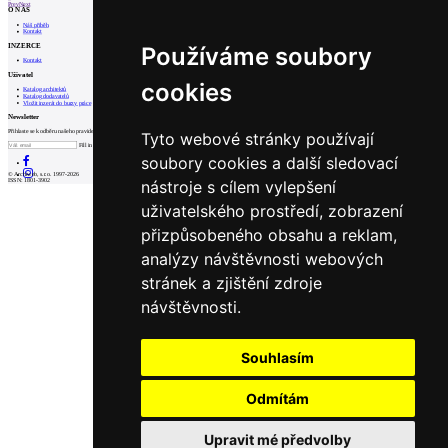
Prev
Next
O NÁS
Náš příběh
Kontakt
INZERCE
Používáme soubory
Kontakt
Uživatel
cookies
Katalog architektů
Katalog dodavatelů
Vložit inzerát do burzy práce
Newsletter
Přihlaste se k odběru našeho pravidelného týdenního newsletteru:
Tyto webové stránky používají
Fill in „nospam“
soubory cookies a další sledovací
© Archiweb, s.r.o. 1997-2026
nástroje s cílem vylepšení
ISSN: 1801-3902
uživatelského prostředí, zobrazení
přizpůsobeného obsahu a reklam,
analýzy návštěvnosti webových
stránek a zjištění zdroje
návštěvnosti.
Souhlasím
Odmítám
Upravit mé předvolby