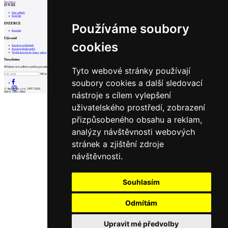
Prev
Next
O NÁS
Náš příběh
Kontakt
INZERCE
Používáme soubory
Kontakt
Uživatel
cookies
Katalog architektů
Katalog dodavatelů
Vložit inzerát do burzy práce
Newsletter
Přihlaste se k odběru našeho pravidelného týdenního newsletteru:
Tyto webové stránky používají
Fill in „nospam“
soubory cookies a další sledovací
© Archiweb, s.r.o. 1997-2026
nástroje s cílem vylepšení
ISSN: 1801-3902
uživatelského prostředí, zobrazení
přizpůsobeného obsahu a reklam,
analýzy návštěvnosti webových
stránek a zjištění zdroje
návštěvnosti.
Souhlasím
Odmítám
Upravit mé předvolby