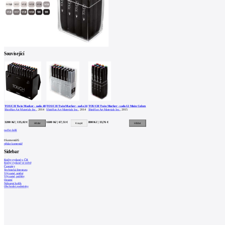
Související
TOUCH Twin Marker - sada 48
TOUCH Twin Marker - sada 24
TOUCH Twin Marker - sada 12 Main Colors
ShinHan Art Materials Inc.
, 2014
ShinHan Art Materials Inc.
, 2014
ShinHan Art Materials Inc.
, 2015
3200 Kč | 135,02 €
1600 Kč | 67,51 €
800 Kč | 33,76 €
načíst další
0
komentářů
přidat komentář
Sidebar
Knihy vydané v ČR
Knihy vydané ve světě
Časopisy
Technická literatura
Výtvarné umění
Výtvarné potřeby
Ostatní
Nákupní košík
Obchodní podmínky