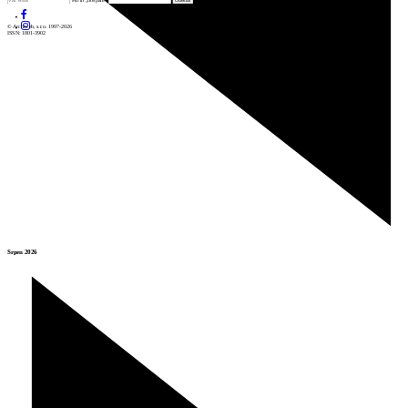
Fill in „nospam“
© Archiweb, s.r.o. 1997-2026
ISSN: 1801-3902
Srpen 2026