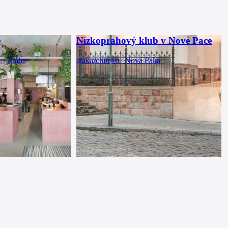
e
Nízkoprahový klub v Nové Pace
 Praha
atakarchitekti | Nová Paka