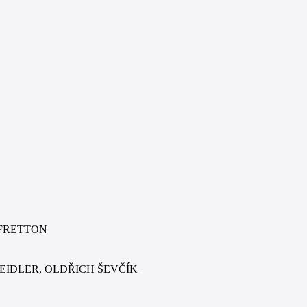
NY FRETTON
UB HEIDLER, OLDŘICH ŠEVČÍK