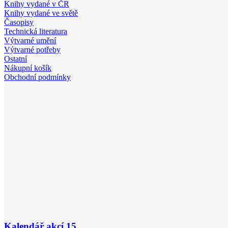
Knihy vydané v ČR
Knihy vydané ve světě
Časopisy
Technická literatura
Výtvarné umění
Výtvarné potřeby
Ostatní
Nákupní košík
Obchodní podmínky
Kalendář akcí
15