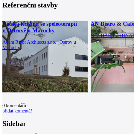
Referenční stavby
Dětská léčebna se speleoterapií
AN Bistro & Caf
v Ostrově u Macochy
NEUHÄUSL HUNAL |
Adam Rujbr Architects s.r.o. | Ostrov u
Macochy
0
komentářů
přidat komentář
Sidebar