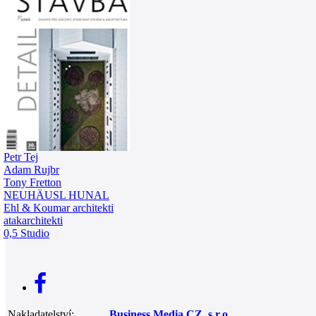
0
Petr Tej
Adam Rujbr
Tony Fretton
NEUHÄUSL HUNAL
Ehl & Koumar architekti
atakarchitekti
0,5 Studio
Nakladatelství:
Business Media CZ, s.r.o.