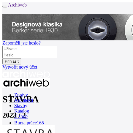
Archiweb
Zapoměli jste heslo?
Vytvořit nový účet
Zprávy
STAVBA
Architekti
Stavby
Katalog
2023 / 2
E-shop
Burza práce
165
en