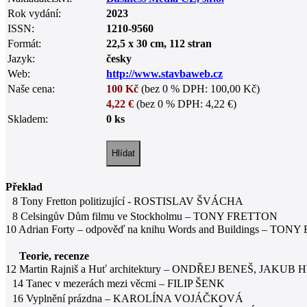
Rok vydání:
2023
ISSN:
1210-9560
Formát:
22,5 x 30 cm, 112 stran
Jazyk:
česky
Web:
http://www.stavbaweb.cz
Naše cena:
100 Kč
(bez 0 % DPH: 100,00 Kč)
4,22 €
(bez 0 % DPH: 4,22 €)
Skladem:
0 ks
Překlad
8 Tony Fretton politizující - ROSTISLAV ŠVÁCHA
8 Celsingův Dům filmu ve Stockholmu – TONY FRETTON
10 Adrian Forty – odpověď na knihu Words and Buildings – TO
Teorie, recenze
12 Martin Rajniš a Huť architektury – ONDŘEJ BENEŠ, JAK
14 Tanec v mezerách mezi věcmi – FILIP ŠENK
16 Vyplnění prázdna – KAROLÍNA VOJÁČKOVÁ