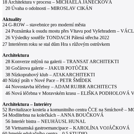
18 Architektura v procesu – MICHAELA JANEČKOVÁ
20 Úvaha o odolnosti – MIROSLAV CIKÁN
Aktuality
24 G-ROW – stavebnice pro moderní města
24 Poznámka k osudu mostu přes Vltavu pod Vyšehradem – VÁ
26 Výsledky soutěže TONDACH Pálená střecha 2022
27 Interiérem roku se stal dům Hra s růžovým ostrůvkem
Architektura
28 Konverze mlýnů na galerii – TRANSAT ARCHITEKTI
30 Gočárova galerie – JAKUB POTŮČEK
38 Nízkoprahový klub – ATAKARCHITEKTI
40 Nízký práh v Nové Pace – PETR ŠMÍDEK
44 Novostavba léčebny – ADAM RUJBR ARCHITECTS
46 Nová léčebna v Moravském krasu – ELIŠKA PODHOLO
Architektura – Interiéry
52 Revitalizace kostela a komunitního centra ČCE na Smíchově –
54 Modlitebna na kolečkách – ANNA BOUČKOVÁ
56 Interiér bistra – NEUHÄUSL HUNAL
58 Vietnamská gastroemancipace – KAROLÍNA VOJÁČKOVÁ
60 Interiér edukačního centra – 0,5 STUDIO