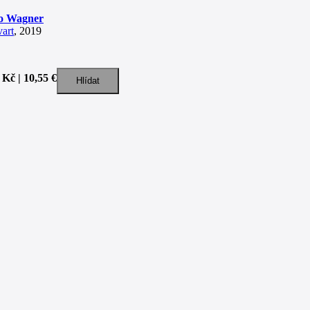
o Wagner
vart
, 2019
 Kč | 10,55 €