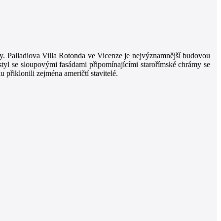
ury. Palladiova Villa Rotonda ve Vicenze je nejvýznamnější budovou
 styl se sloupovými fasádami připomínajícími starořímské chrámy se
u přiklonili zejména američtí stavitelé.