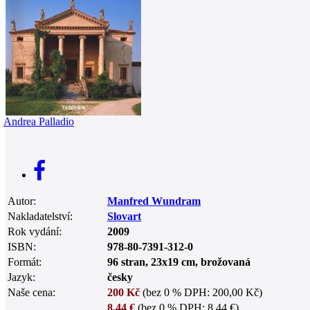
0
Andrea Palladio
Autor:
Manfred Wundram
Nakladatelství:
Slovart
Rok vydání:
2009
ISBN:
978-80-7391-312-0
Formát:
96 stran, 23x19 cm, brožovaná
Jazyk:
česky
Naše cena:
200 Kč
(bez 0 % DPH: 200,00 Kč)
8,44 €
(bez 0 % DPH: 8,44 €)