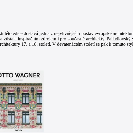
i této edice dostává jedna z nejvlivnějších postav evropské architekt
a zůstala inspiračním zdrojem i pro současné architekty. Palladiovský
chitektury 17. a 18. století. V devatenáctém století se pak k tomuto styl