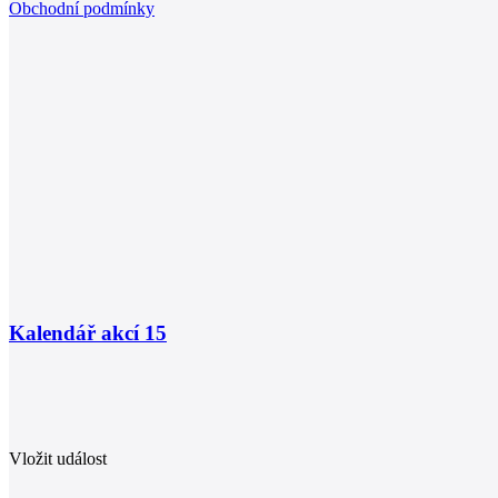
Obchodní podmínky
Kalendář akcí
15
Vložit událost