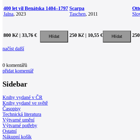
400 let vil Benátska 1404–1797
Scarpa
Ott
Jalna
, 2023
Taschen
, 2011
Slo
800 Kč | 33,76 €
250 Kč | 10,55 €
250
načíst další
0
komentářů
přidat komentář
Sidebar
Knihy vydané v ČR
Knihy vydané ve světě
Časopisy
Technická literatura
Výtvarné umění
Výtvarné potřeby
Ostatní
Nákupní košík