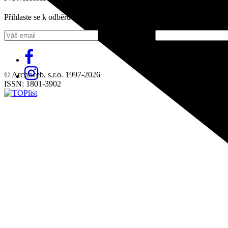
Přihlaste se k odběru našeho pravidelného týdenního newsletteru:
Fill in „nospam“
© Archiweb, s.r.o. 1997-2026
ISSN: 1801-3902