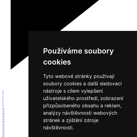
Používáme soubory
cookies
Tyto webové stránky používají
soubory cookies a další sledovací
nástroje s cílem vylepšení
1
2
3
uživatelského prostředí, zobrazení
4
5
6
7
přizpůsobeného obsahu a reklam,
8
9
10
analýzy návštěvnosti webových
11
12
13
14
stránek a zjištění zdroje
15
16
17
18
návštěvnosti.
19
20
21
22
23