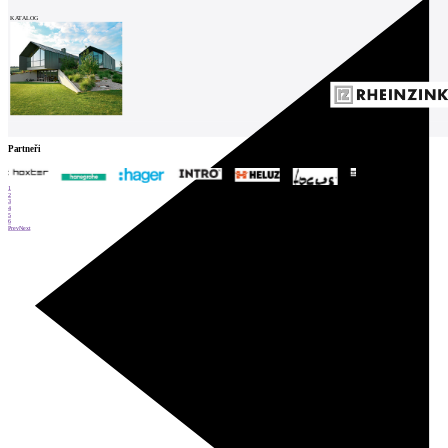
KATALOG
Partneři
1
2
3
4
5
6
Prev
Next