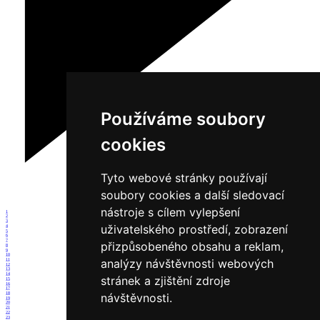
Používáme soubory
cookies
Tyto webové stránky používají
soubory cookies a další sledovací
nástroje s cílem vylepšení
1
2
3
uživatelského prostředí, zobrazení
4
5
6
7
přizpůsobeného obsahu a reklam,
8
9
10
analýzy návštěvnosti webových
11
12
13
14
stránek a zjištění zdroje
15
16
17
18
návštěvnosti.
19
20
21
22
23