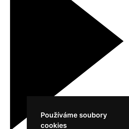
Používáme soubory
cookies