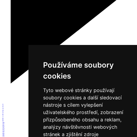
Používáme soubory
cookies
Tyto webové stránky používají
soubory cookies a další sledovací
nástroje s cílem vylepšení
1
2
3
uživatelského prostředí, zobrazení
4
5
6
7
přizpůsobeného obsahu a reklam,
8
9
10
11
analýzy návštěvnosti webových
12
13
14
stránek a zjištění zdroje
15
16