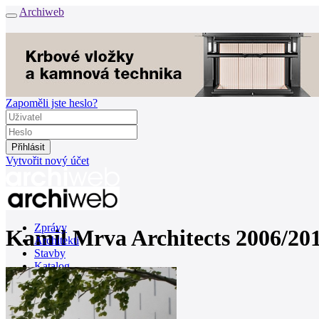
Archiweb
Zapoměli jste heslo?
Vytvořit nový účet
Zprávy
Kamil Mrva Architects 2006/20
Architekti
Stavby
Katalog
E-shop
Burza práce
146
en