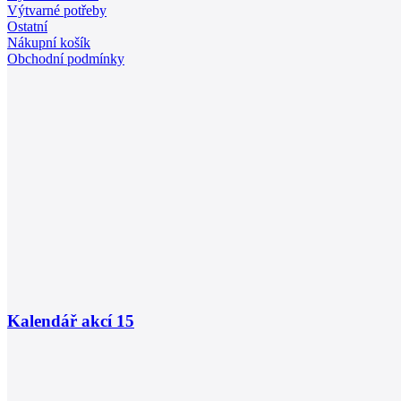
Výtvarné potřeby
Ostatní
Nákupní košík
Obchodní podmínky
Kalendář akcí
15