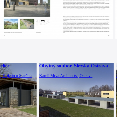
eliér
Obytný soubor, Slezská Ostrava
| Kojetín u Starého
Kamil Mrva Architects | Ostrava