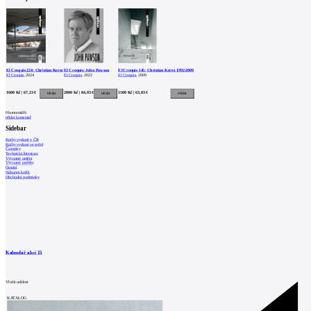
El Croquis 224: Christian Kerez
El Croquis: John Pawson
El Croquis 145: Christian Kerez 1992-2009
El Croquis
, 2024
El Croquis
, 2022
El Croquis
, 2009
1600 Kč | 67,23 €
2000 Kč | 84,03 €
1500 Kč | 63,03 €
0
komentářů
přidat komentář
Sidebar
Knihy vydané v ČR
Knihy vydané ve světě
Časopisy
Technická literatura
Výtvarné umění
Výtvarné potřeby
Ostatní
Nákupní košík
Obchodní podmínky
Kalendář akcí
15
Vložit událost
KATALOG