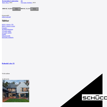
Re-inventing Construction
JA
Ruby Press
, 2010
The Japan Architect
, 2014
1000 Kč | 42,02 €
600 Kč | 25,21 €
0
komentářů
přidat komentář
Sidebar
Knihy vydané v ČR
Knihy vydané ve světě
Časopisy
Technická literatura
Výtvarné umění
Výtvarné potřeby
Ostatní
Nákupní košík
Obchodní podmínky
Kalendář akcí
15
Vložit událost
KATALOG