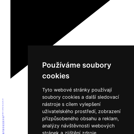
Používáme soubory
cookies
Tyto webové stránky používají
soubory cookies a další sledovací
1
2
nástroje s cílem vylepšení
3
4
5
6
uživatelského prostředí, zobrazení
7
8
9
přizpůsobeného obsahu a reklam,
10
11
12
13
analýzy návštěvnosti webových
14
15
16
stránek a zjištění zdroje
17
18