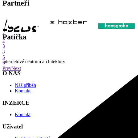
Partneři
1
Patička
2
3
4
5
internetové centrum architektury
6
Prev
Next
O NÁS
Náš příběh
Kontakt
INZERCE
Kontakt
Uživatel