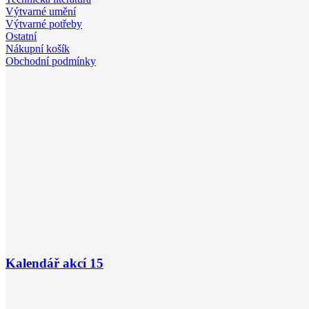
Výtvarné umění
Výtvarné potřeby
Ostatní
Nákupní košík
Obchodní podmínky
Kalendář akcí
15