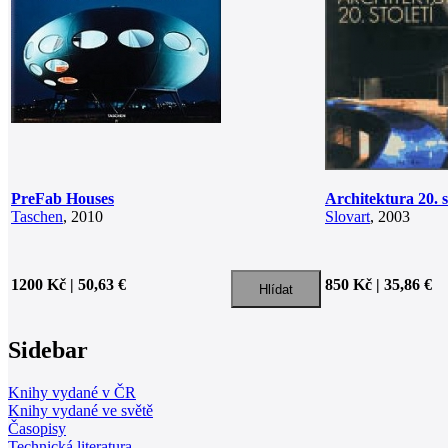
PreFab Houses
Architektura 20. s
Taschen
, 2010
Slovart
, 2003
1200 Kč | 50,63 €
850 Kč | 35,86 €
Sidebar
Knihy vydané v ČR
Knihy vydané ve světě
Časopisy
Technická literatura