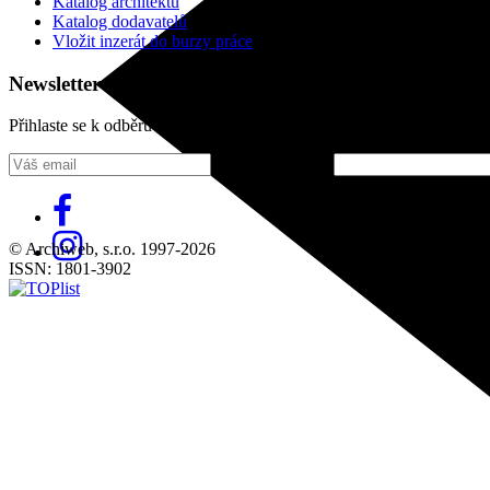
Katalog architektů
Katalog dodavatelů
Vložit inzerát do burzy práce
Newsletter
Přihlaste se k odběru našeho pravidelného týdenního newsletteru:
Fill in „nospam“
© Archiweb, s.r.o. 1997-2026
ISSN: 1801-3902