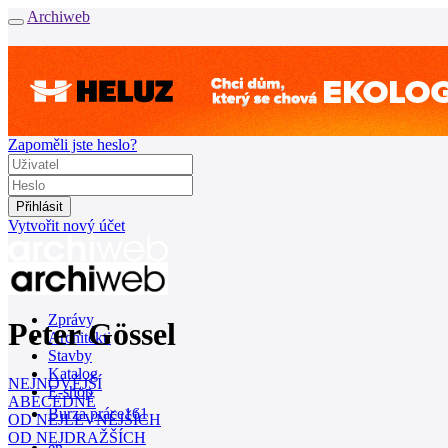
Archiweb
Zapoměli jste heslo?
Vytvořit nový účet
Zprávy
Peter Gössel
Architekti
Stavby
Katalog
NEJNOVĚJŠÍ
E-shop
ABECEDNĚ
Burza práce
161
OD NEJLEVNĚJŠÍCH
OD NEJDRAŽŠÍCH
en