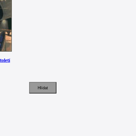
toletí