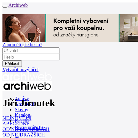
Archiweb
Zapoměli jste heslo?
Vytvořit nový účet
Zprávy
Jiří Jiroutek
Architekti
Stavby
Katalog
NEJNOVĚJŠÍ
E-shop
ABECEDNĚ
Burza práce
157
OD NEJLEVNĚJŠÍCH
OD NEJDRAŽŠÍCH
en