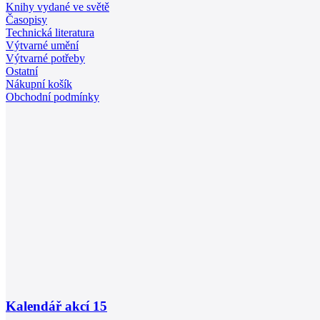
Knihy vydané ve světě
Časopisy
Technická literatura
Výtvarné umění
Výtvarné potřeby
Ostatní
Nákupní košík
Obchodní podmínky
Kalendář akcí
15