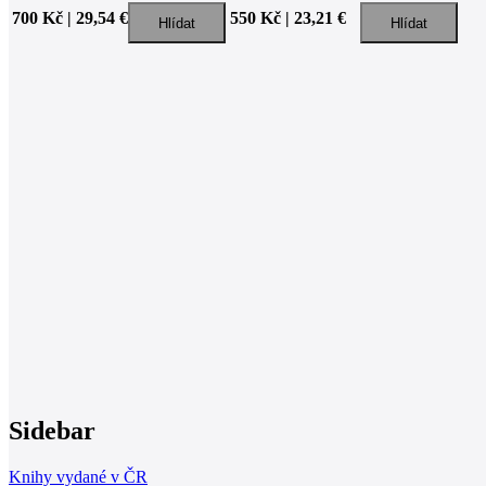
700 Kč | 29,54 €
550 Kč | 23,21 €
Sidebar
Knihy vydané v ČR