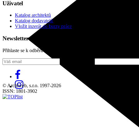
Uživatel
Katalog architektů
Katalog dodavatelů
Vložit inzerát do burzy práce
Newsletter
Přihlaste se k odběru našeho pravidelného týdenního newsletteru:
Fill in „nospam“
© Archiweb, s.r.o. 1997-2026
ISSN: 1801-3902