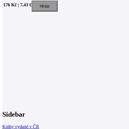
176 Kč | 7,43 €
Sidebar
Knihy vydané v ČR