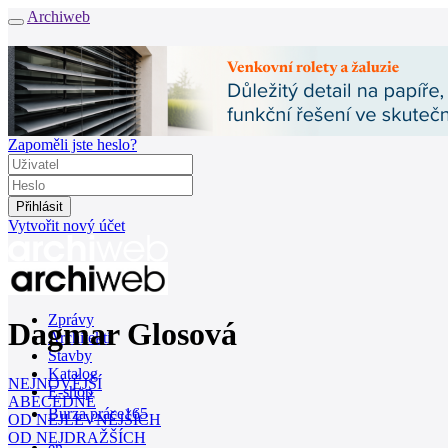
Archiweb
Zapoměli jste heslo?
Vytvořit nový účet
Zprávy
Dagmar Glosová
Architekti
Stavby
Katalog
NEJNOVĚJŠÍ
E-shop
ABECEDNĚ
Burza práce
165
OD NEJLEVNĚJŠÍCH
OD NEJDRAŽŠÍCH
en