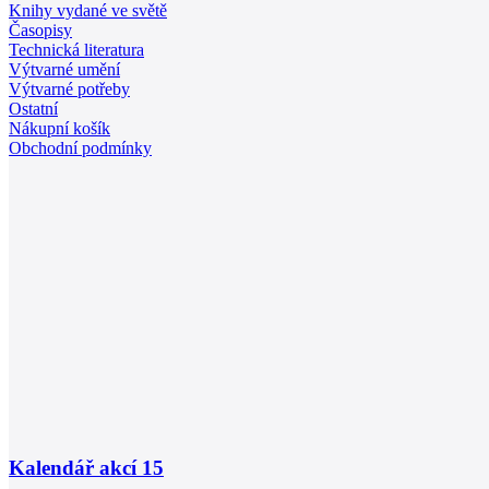
Knihy vydané ve světě
Časopisy
Technická literatura
Výtvarné umění
Výtvarné potřeby
Ostatní
Nákupní košík
Obchodní podmínky
Kalendář akcí
15