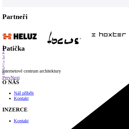
Partneři
1
Patička
2
3
4
5
internetové centrum architektury
6
Prev
Next
O NÁS
Náš příběh
Kontakt
INZERCE
Kontakt