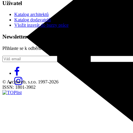
Uživatel
Katalog architektů
Katalog dodavatelů
Vložit inzerát do burzy práce
Newsletter
Přihlaste se k odběru našeho pravidelného týdenního newsletteru:
Fill in „nospam“
© Archiweb, s.r.o. 1997-2026
ISSN: 1801-3902