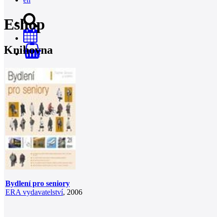
Eshop
Knihovna
0
Bydlení pro seniory
ERA vydavatelství
, 2006