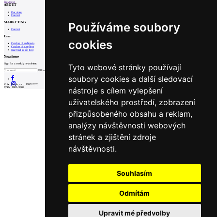
Prev
Next
ABOUT
Our store
Contact
MARKETING
Používáme soubory
Contact
User
cookies
Catalog of architects
Catalog of suppliers
Insert ad to job find
Newsletter
Sign for a weekly newsletter:
Tyto webové stránky používají
Fill in „nospam“
soubory cookies a další sledovací
© Archiweb, s.r.o. 1997-2026
nástroje s cílem vylepšení
ISSN: 1801-3902
uživatelského prostředí, zobrazení
přizpůsobeného obsahu a reklam,
analýzy návštěvnosti webových
stránek a zjištění zdroje
návštěvnosti.
Souhlasím
Odmítám
Upravit mé předvolby