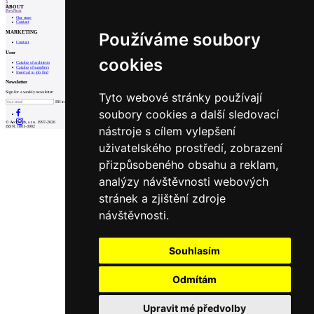
5
6
ABOUT
Prev
Next
Our store
Contact
MARKETING
Používáme soubory
Contact
User
cookies
Catalog of architects
Catalog of suppliers
Insert ad to job find
Newsletter
Sign for a weekly newsletter:
Tyto webové stránky používají
Fill in „nospam“
soubory cookies a další sledovací
© Archiweb, s.r.o. 1997-2026
nástroje s cílem vylepšení
ISSN: 1801-3902
uživatelského prostředí, zobrazení
přizpůsobeného obsahu a reklam,
analýzy návštěvnosti webových
stránek a zjištění zdroje
návštěvnosti.
Souhlasím
Odmítám
Upravit mé předvolby