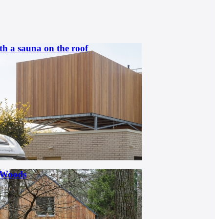
th a sauna on the roof
 Woods