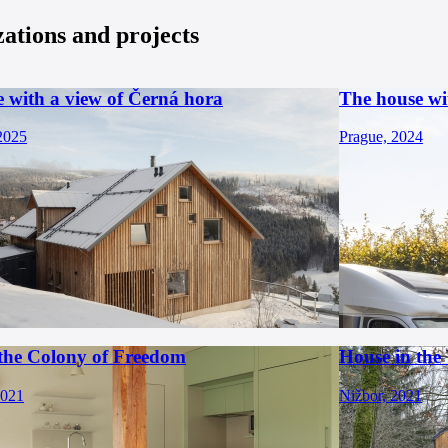
zations and projects
e with a view of Černá hora
The house wi
 2025
Prague, 2024
 the Colony of Freedom
House in the
2021
Nižbor, 2021