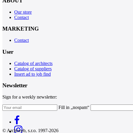
ABOUT
Our store
Contact
MARKETING
Contact
User
Catalog of architects
Catalog of suppliers
Insert ad to job find
Newsletter
Sign for a weekly newsletter:
Fill in „nospam“
© Archiweb, s.r.o. 1997-2026