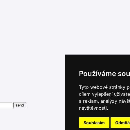
Používáme sou
Tyto webové stránky po
cílem vylepšení uživat
a reklam, analýzy návš
návštěvnosti.
Souhlasím
Odmít