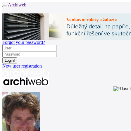
Archiweb
Forgot your password?
New user registration
News
Architects
Buildings
Catalogue
E-shop
Job find
165
cz