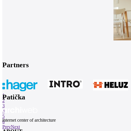
Partners
1
Patička
2
3
4
5
internet center of architecture
6
Prev
Next