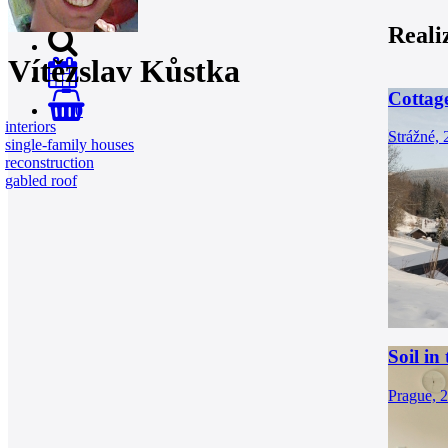
Reali
Vítězslav Kůstka
Cottag
0
interiors
Strážné,
single-family houses
reconstruction
gabled roof
Soil in
Prague, 