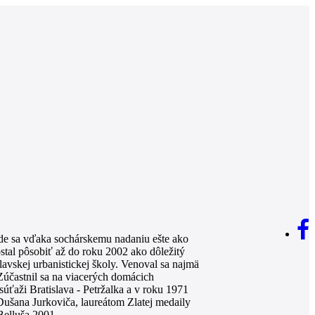
kde sa vďaka sochárskemu nadaniu ešte ako
ostal pôsobiť až do roku 2002 ako dôležitý
lavskej urbanistickej školy. Venoval sa najmä
Zúčastnil sa na viacerých domácich
úťaži Bratislava - Petržalka a v roku 1971
Dušana Jurkoviča, laureátom Zlatej medaily
Belluša 2001.