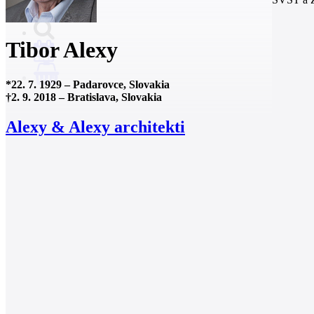
Tibor Alexy
0
*
22. 7. 1929
–
Padarovce, Slovakia
†
2. 9. 2018
–
Bratislava, Slovakia
Alexy & Alexy architekti