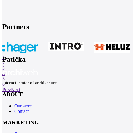
Partners
1
Patička
2
3
4
5
internet center of architecture
6
Prev
Next
ABOUT
Our store
Contact
MARKETING