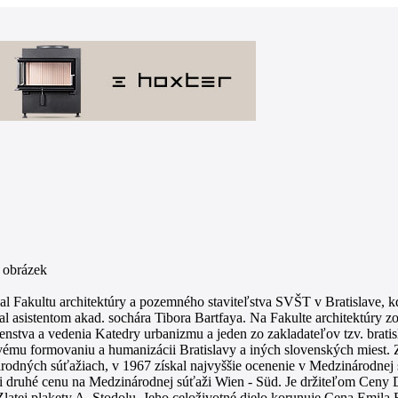
l Fakultu architektúry a pozemného staviteľstva SVŠT v Bratislave, 
tal asistentom akad. sochára Tibora Bartfaya. Na Fakulte architektúry z
enstva a vedenia Katedry urbanizmu a jeden zo zakladateľov tzv. bratis
vému formovaniu a humanizácii Bratislavy a iných slovenských miest. 
rodných súťažiach, v 1967 získal najvyššie ocenenie v Medzinárodnej s
i druhé cenu na Medzinárodnej súťaži Wien - Süd. Je držiteľom Ceny 
atej plakety A. Stodolu. Jeho celoživotné dielo korunuje Cena Emila 