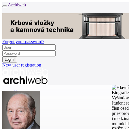
Archiweb
Forgot your password?
New user registration
News
Biografie
Architects
Vyštudova
Buildings
študent s
Catalogue
člen osad
E-shop
priestoro
i medziná
Job find
161
mu udelil
SVŠT a Zl
cz