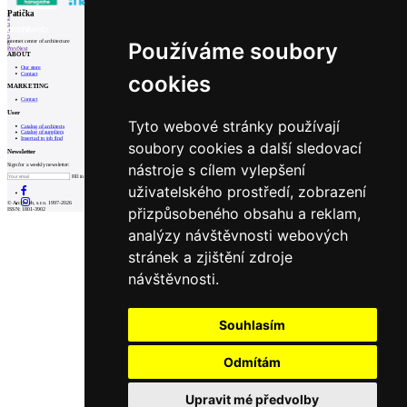
1
Patička
2
3
4
5
internet center of architecture
Používáme soubory
6
Prev
Next
ABOUT
Our store
Contact
cookies
MARKETING
Contact
User
Tyto webové stránky používají
Catalog of architects
Catalog of suppliers
Insert ad to job find
soubory cookies a další sledovací
Newsletter
nástroje s cílem vylepšení
Sign for a weekly newsletter:
Fill in „nospam“
uživatelského prostředí, zobrazení
© Archiweb, s.r.o. 1997-2026
přizpůsobeného obsahu a reklam,
ISSN: 1801-3902
analýzy návštěvnosti webových
stránek a zjištění zdroje
návštěvnosti.
Souhlasím
Odmítám
Upravit mé předvolby