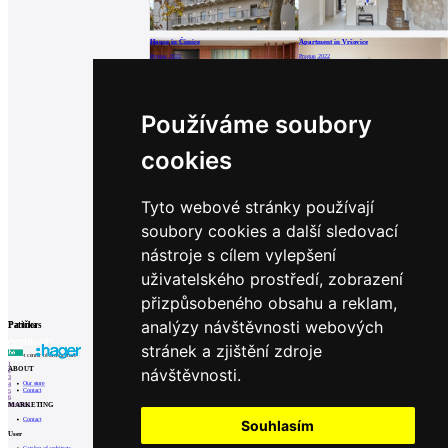
House in Čimice
Apartment in Vršovice
Prague, 2022
Prague, 2022
Používáme soubory
Třeboň Sauna World
Karpuchina Gallery
cookies
Třeboň, 2022
Prague, 2021
Tyto webové stránky používají
soubory cookies a další sledovací
Byt Tusarova
nástroje s cílem vylepšení
Prague, 2021
uživatelského prostředí, zobrazení
přizpůsobeného obsahu a reklam,
analýzy návštěvnosti webových
Partners
Patička
stránek a zjištění zdroje
internet center of architecture
1
návštěvnosti.
ABOUT
2
3
Our store
4
Contact
5
6
MARKETING
Prev
Next
Contact
Souhlasím
User
Catalog of architects