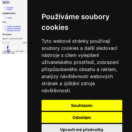
Prev
Next
ABOUT
Our store
Contact
MARKETING
Používáme soubory
Contact
User
cookies
Catalog of architects
Catalog of suppliers
Insert ad to job find
Newsletter
Sign for a weekly newsletter:
Tyto webové stránky používají
Fill in „nospam“
soubory cookies a další sledovací
© Archiweb, s.r.o. 1997-2026
nástroje s cílem vylepšení
ISSN: 1801-3902
uživatelského prostředí, zobrazení
přizpůsobeného obsahu a reklam,
analýzy návštěvnosti webových
stránek a zjištění zdroje
návštěvnosti.
Souhlasím
Odmítám
Upravit mé předvolby