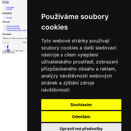
Prev
Next
O NÁS
Náš příběh
Kontakt
INZERCE
Používáme soubory
Kontakt
Uživatel
cookies
Katalog architektů
Katalog dodavatelů
Vložit inzerát do burzy práce
Newsletter
Přihlaste se k odběru našeho pravidelného týdenního newsletteru:
Tyto webové stránky používají
Fill in „nospam“
soubory cookies a další sledovací
© Archiweb, s.r.o. 1997-2026
nástroje s cílem vylepšení
ISSN: 1801-3902
uživatelského prostředí, zobrazení
přizpůsobeného obsahu a reklam,
analýzy návštěvnosti webových
stránek a zjištění zdroje
návštěvnosti.
Souhlasím
Odmítám
Upravit mé předvolby