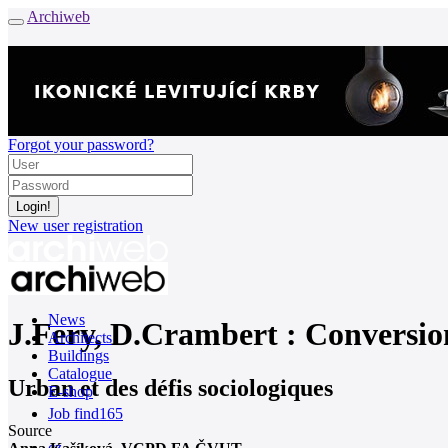
Archiweb
Forgot your password?
New user registration
News
J.Fery, D.Crambert : Conversion 
Architects
Buildings
Catalogue
Urban et des défis sociologiques
E-shop
Job find
165
Source
cz