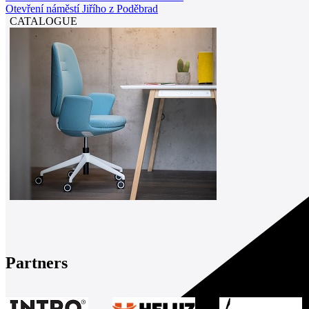
Otevření náměstí Jiřího z Poděbrad
CATALOGUE
Partners