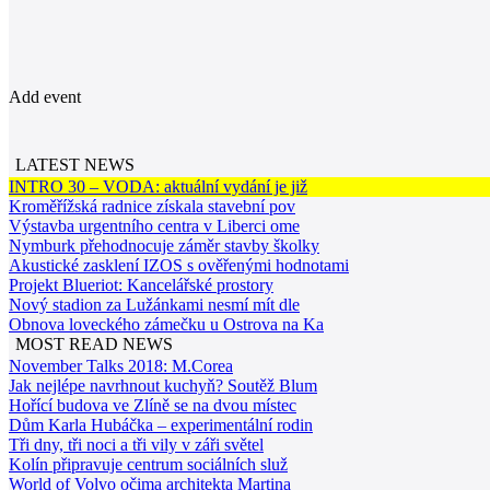
Add event
LATEST NEWS
INTRO 30 – VODA: aktuální vydání je již
Kroměřížská radnice získala stavební pov
Výstavba urgentního centra v Liberci ome
Nymburk přehodnocuje záměr stavby školky
Akustické zasklení IZOS s ověřenými hodnotami
Projekt Blueriot: Kancelářské prostory
Nový stadion za Lužánkami nesmí mít dle
Obnova loveckého zámečku u Ostrova na Ka
MOST READ NEWS
November Talks 2018: M.Corea
Jak nejlépe navrhnout kuchyň? Soutěž Blum
Hořící budova ve Zlíně se na dvou místec
Dům Karla Hubáčka – experimentální rodin
Tři dny, tři noci a tři vily v záři světel
Kolín připravuje centrum sociálních služ
World of Volvo očima architekta Martina