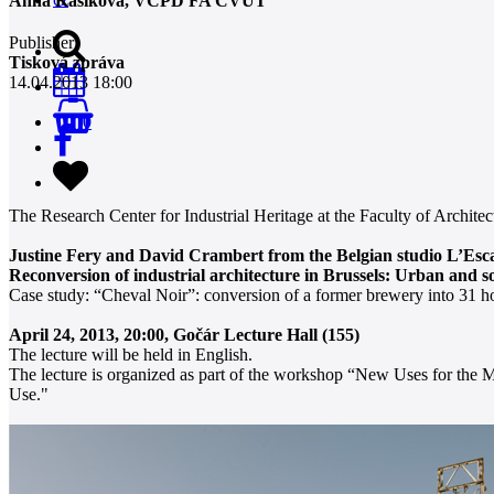
Anna Kašíková, VCPD FA ČVUT
Publisher
Tisková zpráva
14.04.2013 18:00
0
The Research Center for Industrial Heritage at the Faculty of Architec
Justine Fery and David Crambert from the Belgian studio L’Esc
Reconversion of industrial architecture in Brussels: Urban and so
Case study: “Cheval Noir”: conversion of a former brewery into 31 housi
April 24, 2013, 20:00, Gočár Lecture Hall (155)
The lecture will be held in English.
The lecture is organized as part of the workshop “New Uses for the Mi
Use."