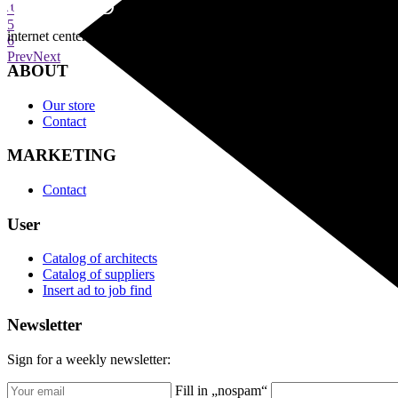
4
5
internet center of architecture
6
Prev
Next
ABOUT
Our store
Contact
MARKETING
Contact
User
Catalog of architects
Catalog of suppliers
Insert ad to job find
Newsletter
Sign for a weekly newsletter:
Fill in „nospam“