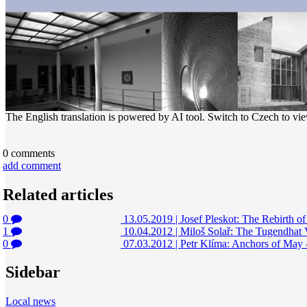
The English translation is powered by AI tool. Switch to Czech to view
0
comments
add comment
Related articles
0
13.05.2019
|
Josef Pleskot: The Rebirth o
1
10.04.2012
|
Miloš Solař: The Tugendhat 
0
07.03.2012
|
Petr Klíma: Anchors of May
Sidebar
Local news