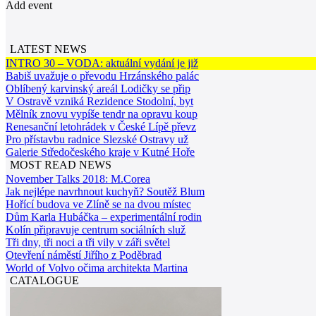
Add event
LATEST NEWS
INTRO 30 – VODA: aktuální vydání je již
Babiš uvažuje o převodu Hrzánského palác
Oblíbený karvinský areál Lodičky se přip
V Ostravě vzniká Rezidence Stodolní, byt
Mělník znovu vypíše tendr na opravu koup
Renesanční letohrádek v České Lípě převz
Pro přístavbu radnice Slezské Ostravy už
Galerie Středočeského kraje v Kutné Hoře
MOST READ NEWS
November Talks 2018: M.Corea
Jak nejlépe navrhnout kuchyň? Soutěž Blum
Hořící budova ve Zlíně se na dvou místec
Dům Karla Hubáčka – experimentální rodin
Kolín připravuje centrum sociálních služ
Tři dny, tři noci a tři vily v záři světel
Otevření náměstí Jiřího z Poděbrad
World of Volvo očima architekta Martina
CATALOGUE