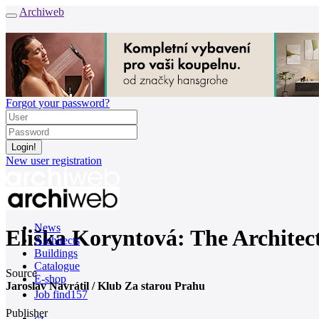
Archiweb
Forgot your password?
New user registration
News
Eliška Koryntová: The Architect
Architects
Buildings
Catalogue
Source
E-shop
Jaroslav Navrátil / Klub Za starou Prahu
Job find
157
Publisher
cz