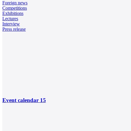
Foreign news
Competitions
Exhibitions
Lectures
Interview
Press release
Event calendar
15