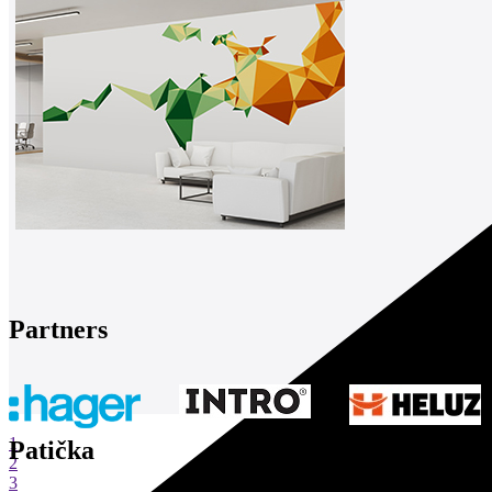
Partners
1
Patička
2
3