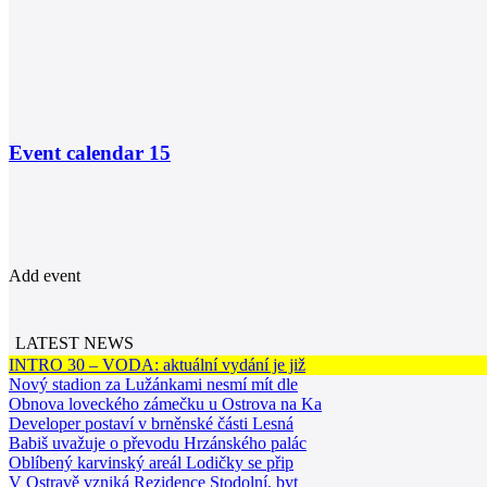
Event calendar
15
Add event
LATEST NEWS
INTRO 30 – VODA: aktuální vydání je již
Nový stadion za Lužánkami nesmí mít dle
Obnova loveckého zámečku u Ostrova na Ka
Developer postaví v brněnské části Lesná
Babiš uvažuje o převodu Hrzánského palác
Oblíbený karvinský areál Lodičky se přip
V Ostravě vzniká Rezidence Stodolní, byt