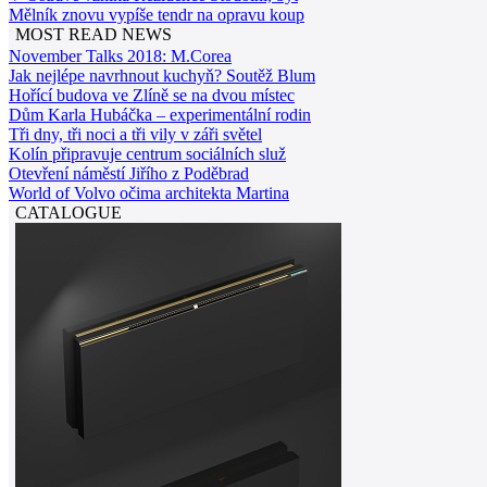
Mělník znovu vypíše tendr na opravu koup
MOST READ NEWS
November Talks 2018: M.Corea
Jak nejlépe navrhnout kuchyň? Soutěž Blum
Hořící budova ve Zlíně se na dvou místec
Dům Karla Hubáčka – experimentální rodin
Tři dny, tři noci a tři vily v záři světel
Kolín připravuje centrum sociálních služ
Otevření náměstí Jiřího z Poděbrad
World of Volvo očima architekta Martina
CATALOGUE