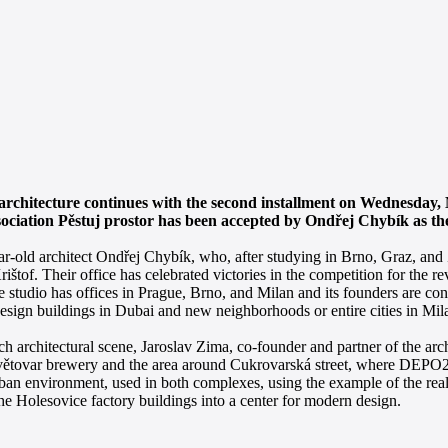
architecture continues with the second installment on Wednesday, M
ssociation Pěstuj prostor has been accepted by Ondřej Chybík as 
year-old architect Ondřej Chybík, who, after studying in Brno, Graz, an
of. Their office has celebrated victories in the competition for the re
studio has offices in Prague, Brno, and Milan and its founders are cons
 design buildings in Dubai and new neighborhoods or entire cities in Mi
architectural scene, Jaroslav Zima, co-founder and partner of the arch
r Světovar brewery and the area around Cukrovarská street, where DEPO2
rban environment, used in both complexes, using the example of the rea
 the Holesovice factory buildings into a center for modern design.