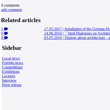
0
comments
add comment
Related articles
1
17.05.2017
|
Installation of the German
0
14.06.2016
|
```html Dialogues on Architec
0
03.05.2016
|
Dialogs about architecture - a
Sidebar
Local news
Foreign news
Competitions
Exhibitions
Lectures
Interview
Press release