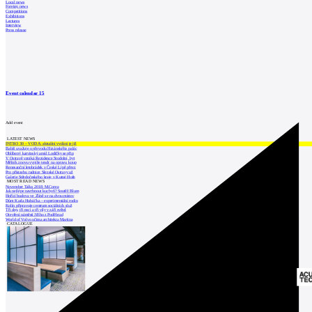
Local news
Foreign news
Competitions
Exhibitions
Lectures
Interview
Press release
Event calendar
15
Add event
LATEST NEWS
INTRO 30 – VODA: aktuální vydání je již
Babiš uvažuje o převodu Hrzánského palác
Oblíbený karvinský areál Lodičky se přip
V Ostravě vzniká Rezidence Stodolní, byt
Mělník znovu vypíše tendr na opravu koup
Renesanční letohrádek v České Lípě převz
Pro přístavbu radnice Slezské Ostravy už
Galerie Středočeského kraje v Kutné Hoře
MOST READ NEWS
November Talks 2018: M.Corea
Jak nejlépe navrhnout kuchyň? Soutěž Blum
Hořící budova ve Zlíně se na dvou místec
Dům Karla Hubáčka – experimentální rodin
Kolín připravuje centrum sociálních služ
Tři dny, tři noci a tři vily v záři světel
Otevření náměstí Jiřího z Poděbrad
World of Volvo očima architekta Martina
CATALOGUE