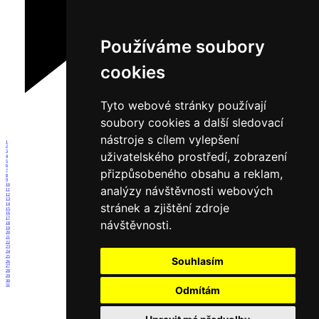
Používáme soubory
cookies
Tyto webové stránky používají
soubory cookies a další sledovací
nástroje s cílem vylepšení
1
2
3
uživatelského prostředí, zobrazení
4
5
6
přizpůsobeného obsahu a reklam,
7
8
9
10
analýzy návštěvnosti webových
11
12
13
stránek a zjištění zdroje
14
15
16
17
návštěvnosti.
18
19
20
21
22
23
24
25
Souhlasím
26
27
28
29
30
31
Odmítám