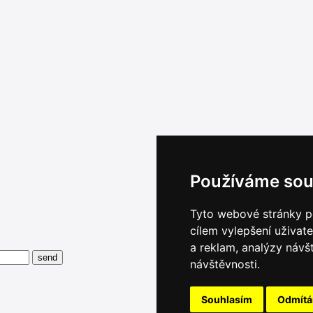
Používáme sou
Tyto webové stránky po
cílem vylepšení uživat
a reklam, analýzy návš
návštěvnosti.
Souhlasím
Odmít