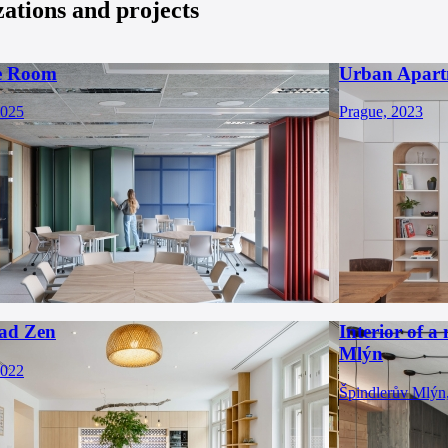
zations and projects
e Room
Urban Apartm
2025
Prague, 2023
ad Zen
Interior of 
Mlýn
2022
Špindlerův Mlýn