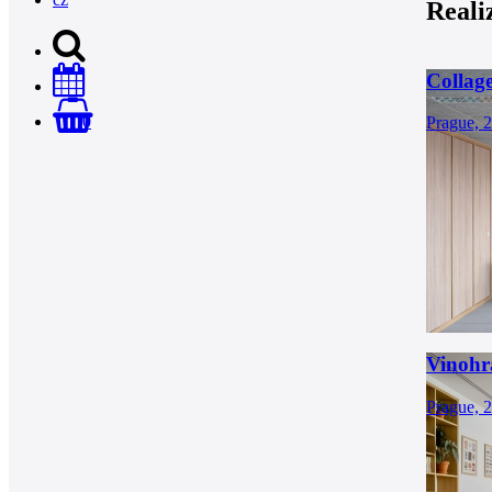
Reali
Collag
0
Prague, 
Vinohr
Prague, 