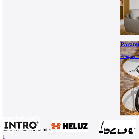
Paramet
Prague, 
internet center of architecture
1