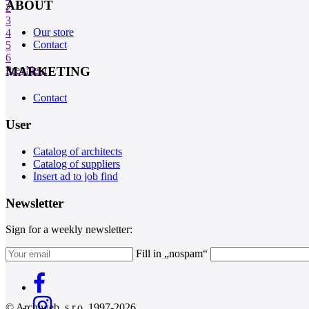
ABOUT
2
3
Our store
4
Contact
5
6
MARKETING
Prev
Next
Contact
User
Catalog of architects
Catalog of suppliers
Insert ad to job find
Newsletter
Sign for a weekly newsletter:
Fill in „nospam“
© Archiweb, s.r.o. 1997-2026