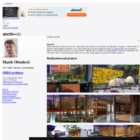
Archiweb
Forgot your password?
New user registration
News
Architects
Buildings
Biografie
Catalogue
Marek Obtulovič absolvoval FA VUT v Brně (2003-10), studoval na University of Strathclyde v Glasgow. V letech 2006-13
E-shop
působil v řadě brněnských ateliérů. V roce 2013 odešel pracovat do hanojské kanceláře
Vo Trong Nghia
, kde se podílel na
Job find
146
přípravě vietnamského pavilonu na výstavu EXPO v Miláně nebo na soutěži na Guggenheimovo muzeum v Helsinkách. Od
roku 2016 vede s v Hanoji společně s Mai Lan Chi a Duc Trung Nguyen vlastní praxi ODDO architects.
cz
Realizations and projects
Marek Obtulovič
TH+ house
T10A Pavilion
0
*
23. 7. 1984
–
Karviná, Czech Republic
Hanoi, 2025
Hanoi, 2025
ODDO architects
61 Ly Thuong Kiet, Hanoi
+420 777 07 84 23
oddoarchitects@gmail.com
cargocollective.com/oddoarchitects
interiors
restaurants, cofee bars
single-family houses
Pizza 4Ps Lotte Mall West Lake
Traditional Clinic SPD
fair and exhibitions
health and public welfare
reconstruction
Hanoi, 2023
Hanoi, 2022
reinforced concrete
TH house
Pizza 4P’s Restaurant Landmark 72
Hanoi, 2021
Hanoi, 2020