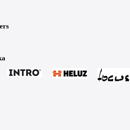
ers
ka