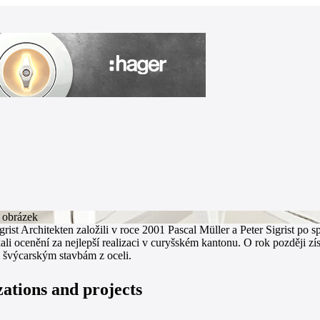
grist Architekten založili v roce 2001 Pascal Müller a Peter Sigrist p
ali ocenění za nejlepší realizaci v curyšském kantonu. O rok později z
 švýcarským stavbám z oceli.
zations and projects