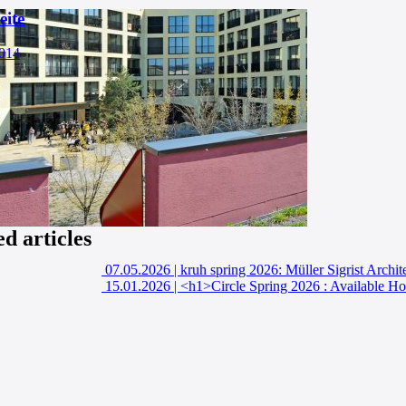
eite
2014
ed articles
07.05.2026
|
kruh spring 2026: Müller Sigrist Archit
15.01.2026
|
<h1>Circle Spring 2026 : Available H