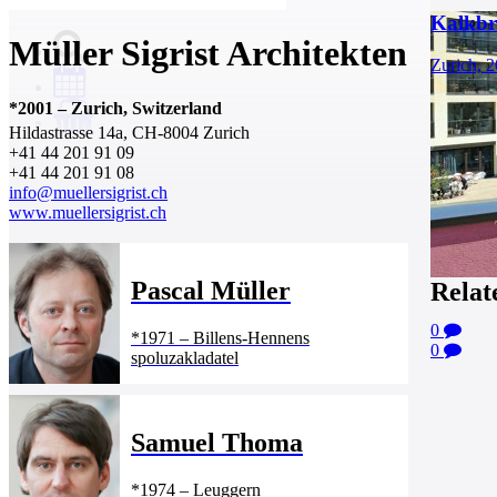
Kalkbr
Müller Sigrist Architekten
Zurich, 
*
2001
–
Zurich, Switzerland
0
Hildastrasse 14a, CH-8004 Zurich
+41 44 201 91 09
+41 44 201 91 08
info@muellersigrist.ch
www.muellersigrist.ch
Pascal Müller
Relat
0
*
1971
–
Billens-Hennens
0
spoluzakladatel
Samuel Thoma
*
1974
–
Leuggern