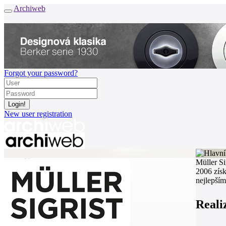
Archiweb
Forgot your password?
New user registration
News
Müller Si
Architects
2006 získ
Buildings
nejlepším
Catalogue
E-shop
Reali
Job find
157
cz