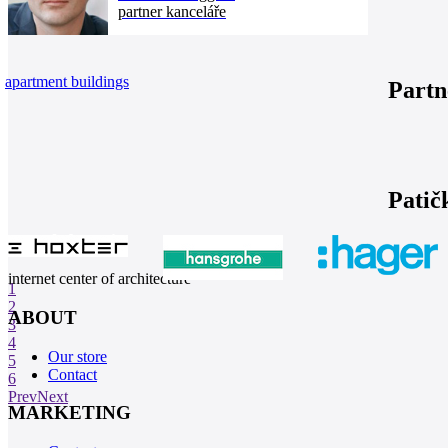
partner kanceláře
apartment buildings
Partn
Patič
internet center of architecture
1
2
ABOUT
3
4
Our store
5
Contact
6
Prev
Next
MARKETING