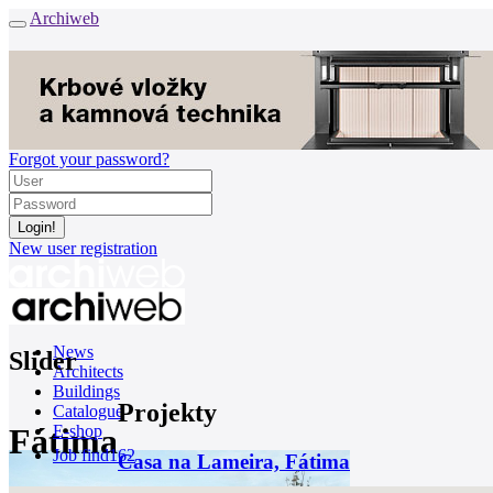
Archiweb
Forgot your password?
New user registration
News
Slider
Architects
Buildings
Projekty
Catalogue
Fátima
E-shop
Job find
162
Casa na Lameira, Fátima
cz