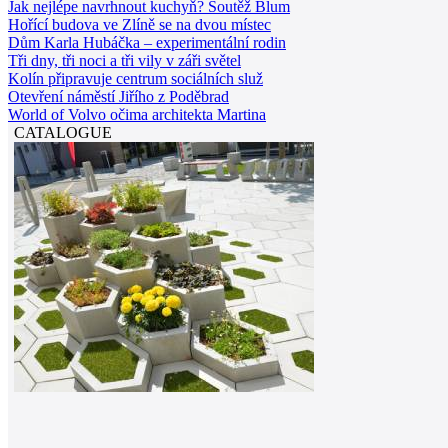
Jak nejlépe navrhnout kuchyň? Soutěž Blum
Hořící budova ve Zlíně se na dvou místec
Dům Karla Hubáčka – experimentální rodin
Tři dny, tři noci a tři vily v záři světel
Kolín připravuje centrum sociálních služ
Otevření náměstí Jiřího z Poděbrad
World of Volvo očima architekta Martina
CATALOGUE