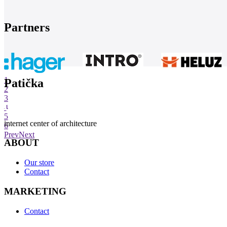
Partners
1
Patička
2
3
4
5
internet center of architecture
6
Prev
Next
ABOUT
Our store
Contact
MARKETING
Contact