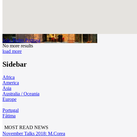
João Pedro Pedrosa
No more results
load more
Sidebar
Africa
America
Asia
Australia / Oceania
Europe
Portugal
Fátima
MOST READ NEWS
November Talks 2018: M.Corea