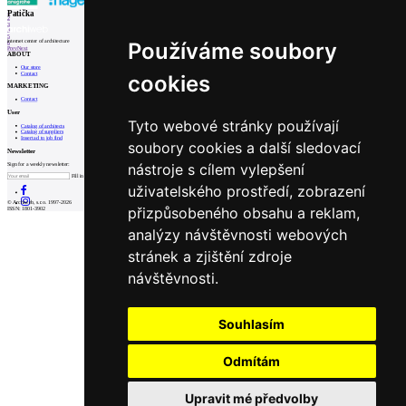
1
Patička
2
3
4
5
internet center of architecture
Používáme soubory
6
Prev
Next
ABOUT
Our store
Contact
cookies
MARKETING
Contact
User
Tyto webové stránky používají
Catalog of architects
Catalog of suppliers
Insert ad to job find
soubory cookies a další sledovací
Newsletter
nástroje s cílem vylepšení
Sign for a weekly newsletter:
Fill in „nospam“
uživatelského prostředí, zobrazení
© Archiweb, s.r.o. 1997-2026
přizpůsobeného obsahu a reklam,
ISSN: 1801-3902
analýzy návštěvnosti webových
stránek a zjištění zdroje
návštěvnosti.
Souhlasím
Odmítám
Upravit mé předvolby